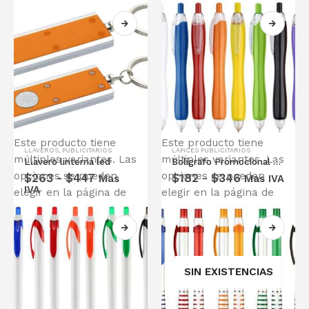
Este producto tiene
Este producto tiene
LLAVEROS
,
PUBLICITARIOS
LAPICES PUBLICITARIOS
múltiples variantes. Las
múltiples variantes. Las
Llavero linterna led
Bolígrafo Promocional Gordito
opciones se pueden
opciones se pueden
$
263
-
$
447
$
182
-
$
346
Mas
Mas IVA
IVA
elegir en la página de
elegir en la página de
producto
producto
SIN EXISTENCIAS