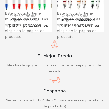
Este producto tiene
Este producto tiene
LÁPICES PUBLICITARIOS
LÁPICES PUBLICITARIOS
múltiples variantes. Las
múltiples variantes. Las
Bolígrafo Economic
Bolígrafo Promocional
COTIZA CON NOSOTROS
opciones se pueden
opciones se pueden
$
147
-
$
264
$
181
-
$
345
Mas IVA
Mas IVA
24 hrs
elegir en la página de
elegir en la página de
TE ENTREGAMOS UNA
producto
producto
COTIZACIÓN EN
COTIZA AQUÍ
El Mejor Precio
Merchandising y artículos publicitarios al mejor precio del
mercado.
Despacho
Despachamos a todo Chile. (En base a una compra mínima
de productos)