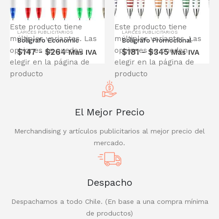
Este producto tiene
Este producto tiene
LÁPICES PUBLICITARIOS
LÁPICES PUBLICITARIOS
múltiples variantes. Las
múltiples variantes. Las
Bolígrafo Economic
Bolígrafo Promocional
COTIZA CON NOSOTROS
opciones se pueden
opciones se pueden
$
147
-
$
264
$
181
-
$
345
Mas IVA
Mas IVA
24 hrs
elegir en la página de
elegir en la página de
TE ENTREGAMOS UNA
producto
producto
COTIZACIÓN EN
COTIZA AQUÍ
El Mejor Precio
Merchandising y artículos publicitarios al mejor precio del
mercado.
Despacho
Despachamos a todo Chile. (En base a una compra mínima
de productos)