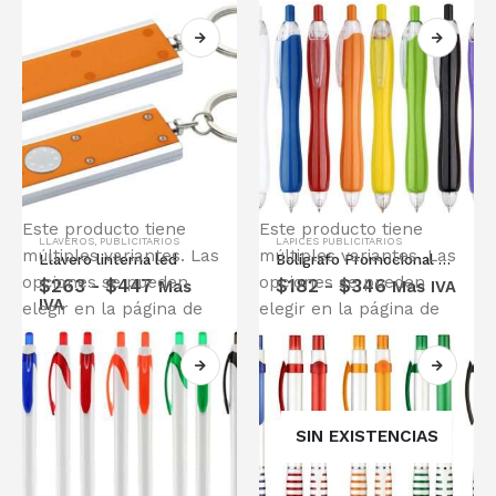
Este producto tiene
Este producto tiene
LLAVEROS
,
PUBLICITARIOS
LAPICES PUBLICITARIOS
múltiples variantes. Las
múltiples variantes. Las
Llavero linterna led
Bolígrafo Promocional Gordito
opciones se pueden
opciones se pueden
$
263
-
$
447
$
182
-
$
346
Mas
Mas IVA
IVA
elegir en la página de
elegir en la página de
producto
producto
SIN EXISTENCIAS