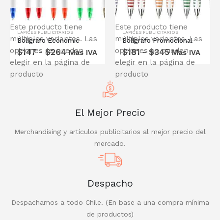
Este producto tiene
Este producto tiene
LÁPICES PUBLICITARIOS
LÁPICES PUBLICITARIOS
múltiples variantes. Las
múltiples variantes. Las
Bolígrafo Economic
Bolígrafo Promocional
COTIZA CON NOSOTROS
opciones se pueden
opciones se pueden
$
147
-
$
264
$
181
-
$
345
Mas IVA
Mas IVA
24 hrs
elegir en la página de
elegir en la página de
TE ENTREGAMOS UNA
producto
producto
COTIZACIÓN EN
COTIZA AQUÍ
El Mejor Precio
Merchandising y artículos publicitarios al mejor precio del
mercado.
Despacho
Despachamos a todo Chile. (En base a una compra mínima
de productos)