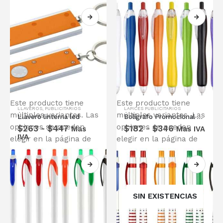
Este producto tiene
Este producto tiene
LLAVEROS
,
PUBLICITARIOS
LAPICES PUBLICITARIOS
múltiples variantes. Las
múltiples variantes. Las
Llavero linterna led
Bolígrafo Promocional Gordito
opciones se pueden
opciones se pueden
$
263
-
$
447
$
182
-
$
346
Mas
Mas IVA
IVA
elegir en la página de
elegir en la página de
producto
producto
SIN EXISTENCIAS