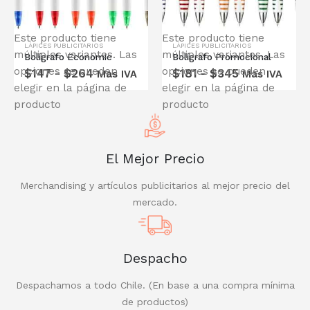
Este producto tiene
Este producto tiene
LÁPICES PUBLICITARIOS
LÁPICES PUBLICITARIOS
múltiples variantes. Las
múltiples variantes. Las
Bolígrafo Economic
Bolígrafo Promocional
COTIZA CON NOSOTROS
opciones se pueden
opciones se pueden
$
147
-
$
264
$
181
-
$
345
Mas IVA
Mas IVA
24 hrs
elegir en la página de
elegir en la página de
TE ENTREGAMOS UNA
producto
producto
COTIZACIÓN EN
COTIZA AQUÍ
El Mejor Precio
Merchandising y artículos publicitarios al mejor precio del
mercado.
Despacho
Despachamos a todo Chile. (En base a una compra mínima
de productos)