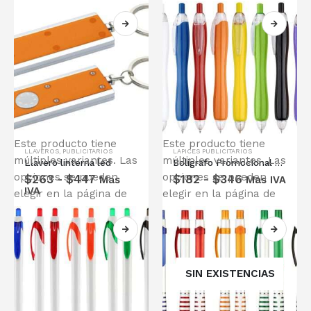
Este producto tiene
Este producto tiene
LLAVEROS
,
PUBLICITARIOS
LAPICES PUBLICITARIOS
múltiples variantes. Las
múltiples variantes. Las
Llavero linterna led
Bolígrafo Promocional Gordito
opciones se pueden
opciones se pueden
$
263
-
$
447
$
182
-
$
346
Mas
Mas IVA
IVA
elegir en la página de
elegir en la página de
producto
producto
SIN EXISTENCIAS